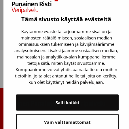
Tämä sivusto käyttää evästeitä
Kantasolurekisteri
Käytämme evästeitä tarjoamamme sisällön ja
Tee testi
mainosten räätälöimiseen, sosiaalisen median
ominaisuuksien tukemiseen ja kävijämäärämme
analysoimiseen. Lisäksi jaamme sosiaalisen median,
mainosalan ja analytiikka-alan kumppaneillemme
tietoja siitä, miten käytät sivustoamme.
Kumppanimme voivat yhdistää näitä tietoja muihin
Takaisin ylös
tietoihin, joita olet antanut heille tai joita on kerätty,
kun olet käyttänyt heidän palvelujaan.
Salli kaikki
Suomen Punainen Risti, Veripalvelu
Maksuton verenluovuttajien info:
0800 05801
(ma–pe 8–17)
Vain välttämättömät