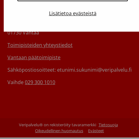
Kantasolurekisterin info:
029 300 1515
Lisätietoa evästeistä
Härkälenkki 13
01730 Vantaa
Toimipisteiden yhteystiedot
Vantaan päätoimipiste
Sähköpostiosoitteet: etunimi.sukunimi@veripalvelu.fi
Vaihde
029 300 1010
Veripalvelu® on rekisteröity tavaramerkki
Tietosuoja
Oikeudellinen huomautus
Evästeet