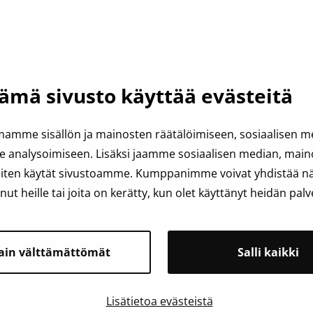
vutus
Kantaso
ti
T
ämä sivusto käyttää evästeitä
amme sisällön ja mainosten räätälöimiseen, sosiaalisen 
analysoimiseen. Lisäksi jaamme sosiaalisen median, mainos
iten käytät sivustoamme. Kumppanimme voivat yhdistää näit
anut heille tai joita on kerätty, kun olet käyttänyt heidän palv
ain välttämättömät
Salli kaikki
velu
Lisätietoa evästeistä