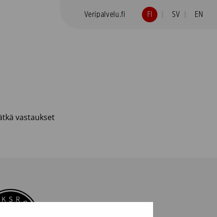
Veripalvelu.fi
FI
SV
EN
vätkä vastaukset