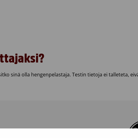
ttajaksi?
sitko sinä olla hengenpelastaja. Testin tietoja ei talleteta, ei