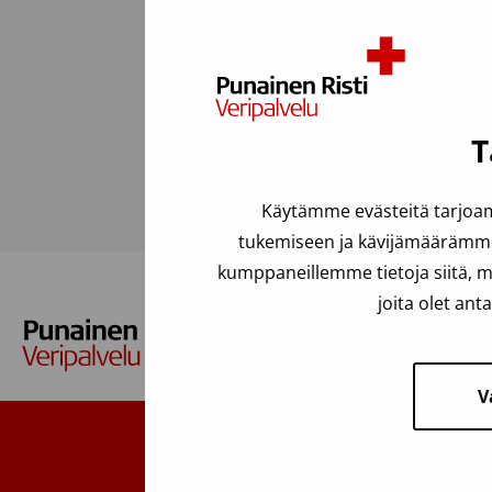
Verenluo
Tee tes
T
Käytämme evästeitä tarjoam
tukemiseen ja kävijämäärämme 
kumppaneillemme tietoja siitä, m
joita olet ant
V
Suomen Punainen Risti, Veripal