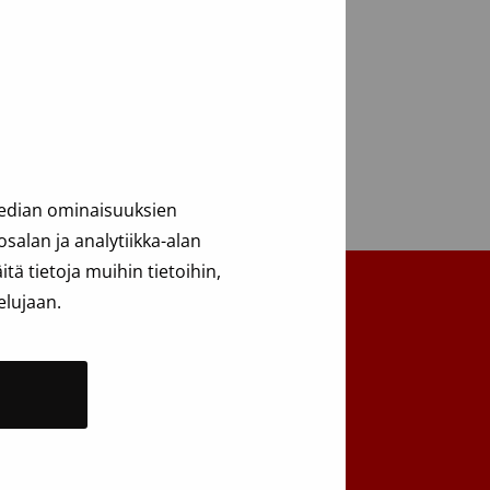
lurekisteri
ee testi
median ominaisuuksien
alan ja analytiikka-alan
ä tietoja muihin tietoihin,
elujaan.
Takaisin ylös