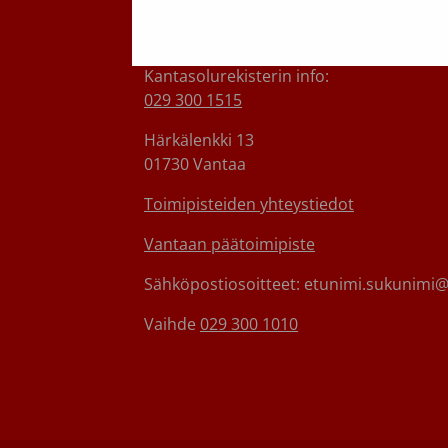
Maksuton verenluovuttajien info:
0800 05801
(ma–pe 8–17)
Kantasolurekisterin info:
029 300 1515
Härkälenkki 13
01730 Vantaa
Toimipisteiden yhteystiedot
Vantaan päätoimipiste
Sähköpostiosoitteet: etunimi.sukunimi@v
Vaihde
029 300 1010